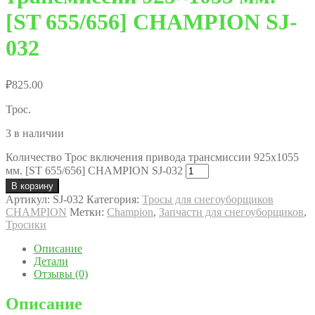
[ST 655/656] CHAMPION SJ-
032
₽
825.00
Трос.
3 в наличии
Количество Трос включения привода трансмиссии 925x1055
мм. [ST 655/656] CHAMPION SJ-032
В корзину
Артикул:
SJ-032
Категория:
Тросы для снегоуборщиков
CHAMPION
Метки:
Champion
,
Запчасти для снегоуборщиков
,
Тросики
Описание
Детали
Отзывы (0)
Описание