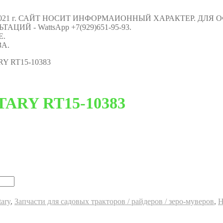
021 г. САЙТ НОСИТ ИНФОРМАИОННЫЙ ХАРАКТЕР. ДЛЯ
Й - WattsApp +7(929)651-95-93.
Е.
А.
RY RT15-10383
OTARY RT15-10383
ary
,
Запчасти для садовых тракторов / райдеров / зеро-муверов
,
Н