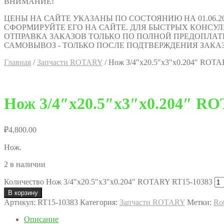
ВНИМАНИЕ!
ЦЕНЫ НА САЙТЕ УКАЗАНЫ ПО СОСТОЯНИЮ НА 01.06.2
СФОРМИРУЙТЕ ЕГО НА САЙТЕ. ДЛЯ БЫСТРЫХ КОНСУЛЬТАЦИ
ОТПРАВКА ЗАКАЗОВ ТОЛЬКО ПО ПОЛНОЙ ПРЕДОПЛАТ
САМОВЫВОЗ - ТОЛЬКО ПОСЛЕ ПОДТВЕРЖДЕНИЯ ЗАКАЗ
Главная
/
Запчасти ROTARY
/
Нож 3/4″х20.5″х3″х0.204″ ROTA
Нож 3/4″х20.5″х3″х0.204″ R
₽
4,800.00
Нож.
2 в наличии
Количество Нож 3/4″х20.5″х3″х0.204″ ROTARY RT15-10383
В корзину
Артикул:
RT15-10383
Категория:
Запчасти ROTARY
Метки:
Rot
Описание