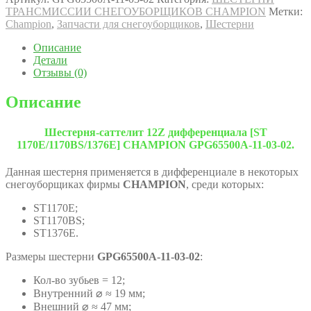
ТРАНСМИССИИ СНЕГОУБОРЩИКОВ CHAMPION
Метки:
Champion
,
Запчасти для снегоуборщиков
,
Шестерни
Описание
Детали
Отзывы (0)
Описание
Шестерня-саттелит 12Z дифференциала [ST
1170E/1170BS/1376Е] CHAMPION GPG65500A-11-03-02.
Данная шестерня применяется в дифференциале в некоторых
снегоуборщиках фирмы
CHAMPION
, среди которых:
ST1170E;
ST1170BS;
ST1376E.
Размеры шестерни
GPG65500A-11-03-02
:
Кол-во зубьев = 12;
Внутренний ⌀ ≈ 19 мм;
Внешний ⌀ ≈ 47 мм;