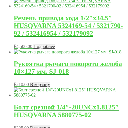
Ремень привода хода 1/2″x34.5″
HUSQVARNA 5324169-54 / 5321790-
92 / 532416954 / 532179092
₽
4,500.00
Подробнее
Рукоятка рычага поворота желоба
10×127 мм. SJ-018
₽
210.00
В корзину
Болт срезной 1/​4″-20UNCx1.8125″
HUSQVARNA 5880775-02
₽
225.00
В корзину