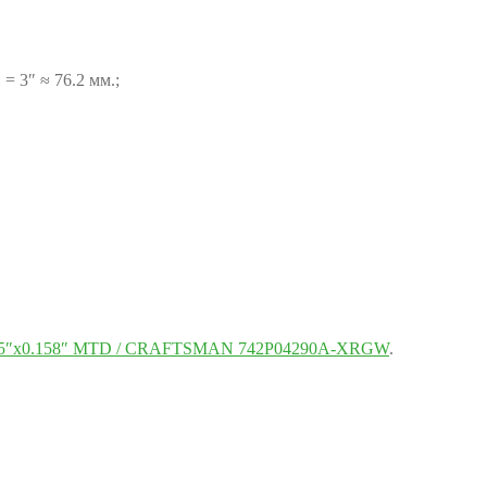
= 3″ ≈ 76.2 мм.;
2.5″х0.158″ MTD / CRAFTSMAN 742P04290A-XRGW
.