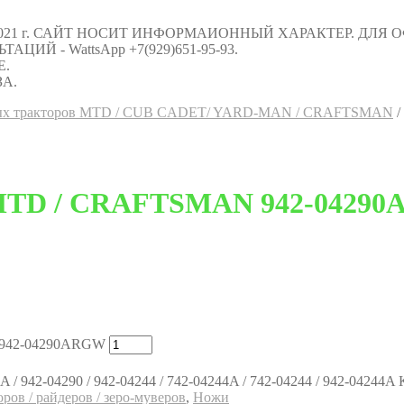
021 г. САЙТ НОСИТ ИНФОРМАИОННЫЙ ХАРАКТЕР. ДЛЯ
Й - WattsApp +7(929)651-95-93.
Е.
А.
овых тракторов MTD / CUB CADET/ YARD-MAN / CRAFTSMAN
/
″ MTD / CRAFTSMAN 942-0429
N 942-04290ARGW
 / 942-04290 / 942-04244 / 742-04244A / 742-04244 / 942-04244A
ров / райдеров / зеро-муверов
,
Ножи