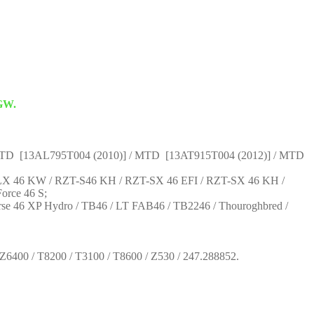
GW.
MTD [13AL795T004 (2010)] / MTD [13AT915T004 (2012)] / MTD
 46 KW / RZT-S46 KH / RZT-SX 46 EFI / RZT-SX 46 KH /
orce 46 S;
rse 46 XP Hydro / TB46 / LT FAB46 / TB2246 / Thouroghbred /
6400 / T8200 / T3100 / T8600 / Z530 / 247.288852.