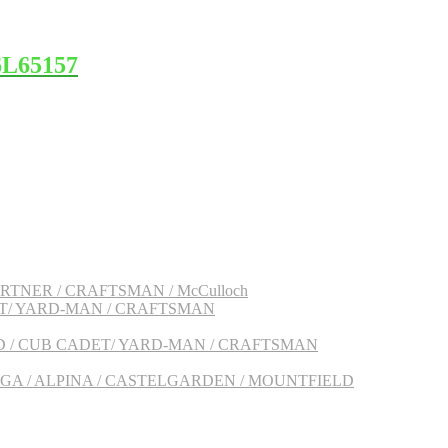
6L65157
PARTNER / CRAFTSMAN / McCulloch
ADET/ YARD-MAN / CRAFTSMAN
 MTD / CUB CADET/ YARD-MAN / CRAFTSMAN
: STIGA / ALPINA / CASTELGARDEN / MOUNTFIELD