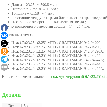
Длина = 23.25″ ≈ 590.5 мм.;
Ширина = 2.25″ ≈ 57.15 мм.;
Толщина = 0.158″ ≈ 4 мм.;
Расстояние между центрами боковых от центра отверстий 
Посадочное отверстие — 6-и лучевая звезда.;
⌀ посадочного отверстия-звезды = 1″ = 25.4 мм.
Взаимозаменяем с:
Нож 6Zх23.25″x2.25″ MTD / CRAFTSMAN 942-04290;
Нож 6Zх23.25″x2.25″ MTD / CRAFTSMAN 742-04290;
Нож 6Zх23.25″x2.25″ MTD / CRAFTSMAN 742-04290A;
Нож 6Zх23.25″x2.25″ MTD / CRAFTSMAN 942-04244;
Нож 6Zх23.25″x2.25″ MTD / CRAFTSMAN 742-04244A;
Нож 6Zх23.25″x2.25″ MTD / CRAFTSMAN 742-04244;
Нож 6Zх23.25″x2.25″ MTD / CRAFTSMAN 942-04244A.
В наличии имеется аналог —
нож мульчирующий 6Zх23.25″х
Детали
Вес
1.5 kg