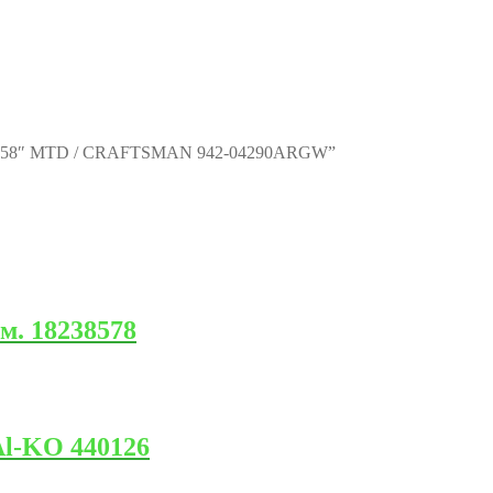
″x0.158″ MTD / CRAFTSMAN 942-04290ARGW”
м. 18238578
l-KO 440126