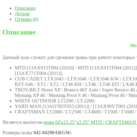
Описание
Детали
Отзывы (0)
Описание
Но
Данный нож служит для срезания травы при работе некоторых
MTD [13AX915T004 (2010)] / MTD [13AX915T004 (2011)]
[13AX771T004 (2011)];
CUB CADET LTX1045 / LTX1046 / LTX1046 KW / LTX1046 
RZT-S46 / XT1 / XT2 / LT46 KH / LT46 / LT46 EFI / LX46 
TROY-BILT Horse XP / Bronco 46T Auto / Super Bronco 46 Au
Mustang XP 46 / Mustang Pivot S 46 / Mustang Pivot 46 / Mus
WHITE OUTDOOR LT2200 / LT-2200;
YARD MAN [13AO785T055 (2011)] / [13AX90YT001 (2010
CRAFTSMAN LT2000 / LT2500 / LT4600 / T1500 / T1600 / T170
Является аналогом
ножа 6Zх23.25″х2.25″ MTD / CRAFTSMAN 
Размеры ножа
942-04290ARGW: