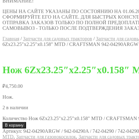
ВНИМАНИЕ!
ЦЕНЫ НА САЙТЕ УКАЗАНЫ ПО СОСТОЯНИЮ НА 01.06.2
СФОРМИРУЙТЕ ЕГО НА САЙТЕ. ДЛЯ БЫСТРЫХ КОНСУЛЬТАЦИ
ОТПРАВКА ЗАКАЗОВ ТОЛЬКО ПО ПОЛНОЙ ПРЕДОПЛАТ
САМОВЫВОЗ - ТОЛЬКО ПОСЛЕ ПОДТВЕРЖДЕНИЯ ЗАКАЗ
Главная
/
Запчасти для садовых тракторов
/
Запчасти для сад
6Zх23.25″x2.25″x0.158″ MTD / CRAFTSMAN 942-04290ARGW
Нож 6Zх23.25″x2.25″x0.158
₽
4,750.00
Нож.
2 в наличии
Количество Нож 6Zх23.25"x2.25"x0.158" MTD / CRAFTSMA
В корзину
Артикул:
942-04290ARGW / 942-04290A / 742-04290 / 742-04290A
MTD
,
Запчасти для газонокосилок
,
Запчасти для садовых тракто