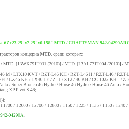
ж 6Zх23.25″x2.25″x0.158″ MTD / CRAFTSMAN 942-04290AR
 тракторов концерна
MTD
, среди которых:
 / MTD [13WX791T031 (2010)] / MTD [13AL771T004 (2010)] / 
M / LTX1046VT / RZT-L46 KH / RZT-L46 H / RZT-L46 / RZT-LX
EFI / LX46 KH / LX46 LE / ZT1 / ZT2 / 46 KH / CC 1022 KHT / Z-F
to / Super Bronco 46 Hydro / Horse 46 Hydro / Horse 46 Auto / Ho
tang XP Pivot S 46;
)];
0 / T2600 / T2700 / T2800 / T150 / T225 / T135 / T150 / T240 / Z
942-04290A
.