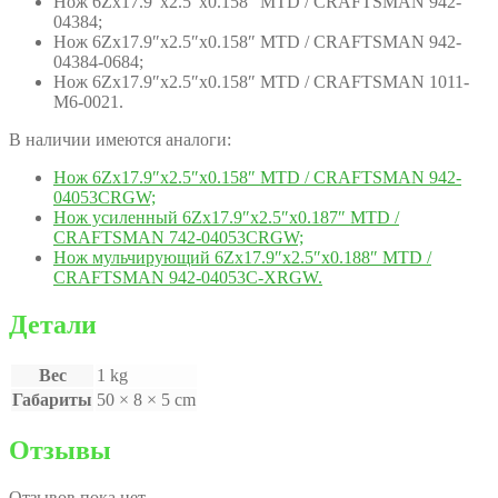
Нож 6Zх17.9″х2.5″х0.158″ MTD / CRAFTSMAN 942-
04384;
Нож 6Zх17.9″х2.5″х0.158″ MTD / CRAFTSMAN 942-
04384-0684;
Нож 6Zх17.9″х2.5″х0.158″ MTD / CRAFTSMAN 1011-
M6-0021.
В наличии имеются аналоги:
Нож 6Zх17.9″х2.5″х0.158″ MTD / CRAFTSMAN 942-
04053CRGW;
Нож усиленный 6Zх17.9″х2.5″х0.187″ MTD /
CRAFTSMAN 742-04053CRGW;
Нож мульчирующий 6Zх17.9″х2.5″х0.188″ MTD /
CRAFTSMAN 942-04053C-XRGW.
Детали
Вес
1 kg
Габариты
50 × 8 × 5 cm
Отзывы
Отзывов пока нет.