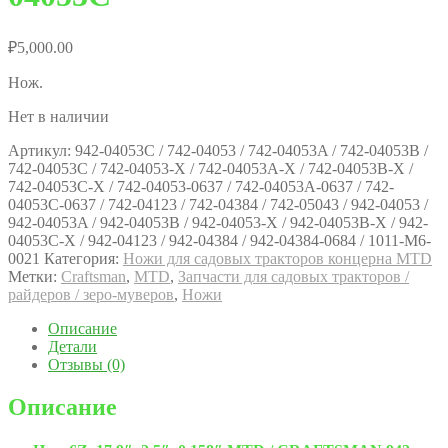
₽
5,000.00
Нож.
Нет в наличии
Артикул:
942-04053С / 742-04053 / 742-04053A / 742-04053B /
742-04053C / 742-04053-X / 742-04053A-X / 742-04053B-X /
742-04053C-X / 742-04053-0637 / 742-04053A-0637 / 742-
04053C-0637 / 742-04123 / 742-04384 / 742-05043 / 942-04053 /
942-04053A / 942-04053B / 942-04053-X / 942-04053B-X / 942-
04053C-X / 942-04123 / 942-04384 / 942-04384-0684 / 1011-M6-
0021
Категория:
Ножи для садовых тракторов концерна MTD
Метки:
Craftsman
,
MTD
,
Запчасти для садовых тракторов /
райдеров / зеро-муверов
,
Ножи
Описание
Детали
Отзывы (0)
Описание