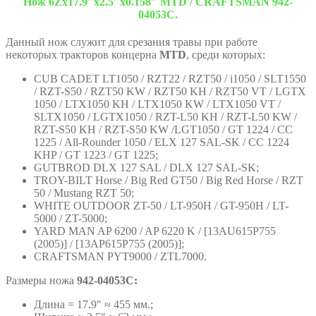
Нож 6Zх17.9″х2.5″х0.158″ MTD / CRAFTSMAN 942-
04053C.
Данный нож служит для срезания травы при работе
некоторых тракторов концерна
MTD
, среди которых:
CUB CADET LT1050 / RZT22 / RZT50 / i1050 / SLT1550
/ RZT-S50 / RZT50 KW / RZT50 KH / RZT50 VT / LGTX
1050 / LTX1050 KH / LTX1050 KW / LTX1050 VT /
SLTX1050 / LGTX1050 / RZT-L50 KH / RZT-L50 KW /
RZT-S50 KH / RZT-S50 KW /LGT1050 / GT 1224 / CC
1225 / All-Rounder 1050 / ELX 127 SAL-SK / CC 1224
KHP / GT 1223 / GT 1225;
GUTBROD DLX 127 SAL / DLX 127 SAL-SK;
TROY-BILT Horse / Big Red GT50 / Big Red Horse / RZT
50 / Mustang RZT 50;
WHITE OUTDOOR ZT-50 / LT-950H / GT-950H / LT-
5000 / ZT-5000;
YARD MAN AP 6200 / AP 6220 K / [13AU615P755
(2005)] / [13AP615P755 (2005)];
CRAFTSMAN PYT9000 / ZTL7000.
Размеры ножа
942-04053C:
Длина = 17.9″ ≈ 455 мм.;