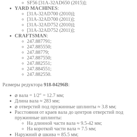
SF56 [31A-32AD650 (2015)];
YARD MACHINES
:
[31A-32AD700 (2010)];
[31A-32AD700 (2011)];
[31A-32AD752 (2010)];
[31A-32AD752 (2011)];
CRAFTSMAN
:
247.887791;
247.885550;
247.88779;
247.887550;
247.882551;
247.884551;
247.882550.
Размеры редуктора
918-04296B
:
⌀ вала = 1/2″ = 12.7 мм;
Длина вала ≈ 283 мм;
⌀ отверстий под пружинные шплинты ≈ 3.8 мм;
Расстояния от краев вала до центров отверстий под
пружинные шплинты:
На длинной части вала ≈ 9.5-42 мм;
На короткой части вала ≈ 7.5 мм;
Наружний ⌀ шкива ≈ 85.5 мм;