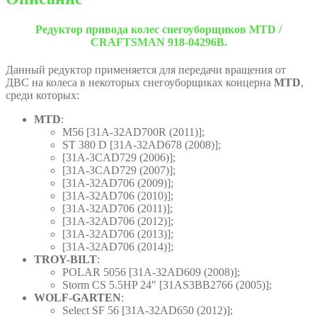
Редуктор привода колес снегоуборщиков MTD /
CRAFTSMAN 918-04296B.
Данный редуктор применяется для передачи вращения от
ДВС на колеса в некоторых снегоуборщиках концерна
MTD
,
среди которых:
MTD
:
M56 [31A-32AD700R (2011)];
ST 380 D [31A-32AD678 (2008)];
[31A-3CAD729 (2006)];
[31A-3CAD729 (2007)];
[31A-32AD706 (2009)];
[31A-32AD706 (2010)];
[31A-32AD706 (2011)];
[31A-32AD706 (2012)];
[31A-32AD706 (2013)];
[31A-32AD706 (2014)];
TROY-BILT
:
POLAR 5056 [31A-32AD609 (2008)];
Storm CS 5.5HP 24″ [31AS3BB2766 (2005)];
WOLF-GARTEN
:
Select SF 56 [31A-32AD650 (2012)];