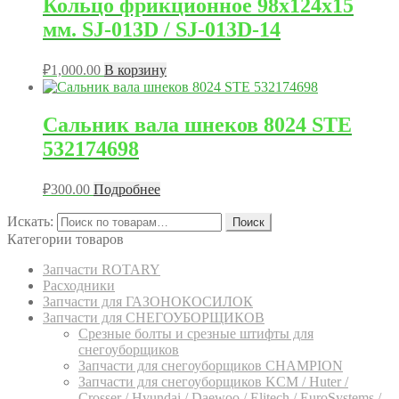
Кольцо фрикционное 98x124x15
мм. SJ-013D / SJ-013D-14
₽
1,000.00
В корзину
Сальник вала шнеков 8024 STE
532174698
₽
300.00
Подробнее
Искать:
Поиск
Категории товаров
Запчасти ROTARY
Расходники
Запчасти для ГАЗОНОКОСИЛОК
Запчасти для СНЕГОУБОРЩИКОВ
Срезные болты и срезные штифты для
снегоуборщиков
Запчасти для снегоуборщиков CHAMPION
Запчасти для снегоуборщиков KCM / Huter /
Crosser / Hyundai / Daewoo / Elitech / EuroSystems /