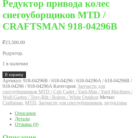
Редуктор привода колес
снегоуборщиков MTD /
CRAFTSMAN 918-04296B
₽
23,500.00
Редуктор.
1 в наличии
В корзину
Артикул:
918-04296B / 618-04296 / 618-04296A / 618-04296B /
918-04296 / 918-04296A
Категория:
Запчасти для
снегоуборщиков MTD / Cub Cadet / Yard-Man / Yard Machines /
Wolf-Garten / Troy-Bilt / Bolens / White Outdoor
Метки:
Craftsman
,
MTD
,
Запчасти для снегоуборщиков
,
редукторы
Описание
Детали
Отзывы (0)
Описание