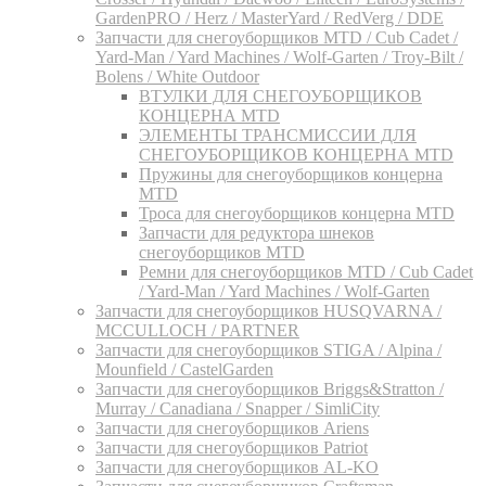
GardenPRO / Herz / MasterYard / RedVerg / DDE
Запчасти для снегоуборщиков MTD / Cub Cadet /
Yard-Man / Yard Machines / Wolf-Garten / Troy-Bilt /
Bolens / White Outdoor
ВТУЛКИ ДЛЯ СНЕГОУБОРЩИКОВ
КОНЦЕРНА MTD
ЭЛЕМЕНТЫ ТРАНСМИССИИ ДЛЯ
СНЕГОУБОРЩИКОВ КОНЦЕРНА MTD
Пружины для снегоуборщиков концерна
MTD
Троса для снегоуборщиков концерна MTD
Запчасти для редуктора шнеков
снегоуборщиков MTD
Ремни для снегоуборщиков MTD / Cub Cadet
/ Yard-Man / Yard Machines / Wolf-Garten
Запчасти для снегоуборщиков HUSQVARNA /
MCCULLOCH / PARTNER
Запчасти для снегоуборщиков STIGA / Alpina /
Mounfield / CastelGarden
Запчасти для снегоуборщиков Briggs&Stratton /
Murray / Canadiana / Snapper / SimliCity
Запчасти для снегоуборщиков Ariens
Запчасти для снегоуборщиков Patriot
Запчасти для снегоуборщиков AL-KO