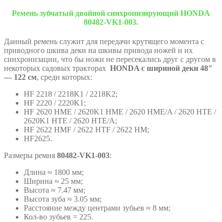
Ремень зубчатый двойной синхронизирующий HONDA
80482-VK1-003.
Данный ремень служит для передачи крутящего момента с
приводного шкива деки на шкивы привода ножей и их
синхронизации, что бы ножи не пересекались друг с другом в
некоторых садовых тракторах
HONDA с шириной деки 48″
— 122 см
, среди которых:
HF 2218 / 2218K1 / 2218K2;
HF 2220 / 2220K1;
HF 2620 HME / 2620K1 HME / 2620 HME/A / 2620 HTE /
2620K1 HTE / 2620 HTE/A;
HF 2622 HMF / 2622 HTF / 2622 HM;
HF2625.
Размеры ремня
80482-VK1-003
:
Длина ≈ 1800 мм;
Ширина ≈ 25 мм;
Высота ≈ 7.47 мм;
Высота зуба ≈ 3.05 мм;
Расстояние между центрами зубьев ≈ 8 мм;
Кол-во зубьев = 225.