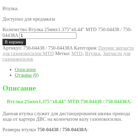
Втулка.
Доступно для предзаказа
Количество Втулка 25ммx1.375"x0.44" MTD 750-04438 / 750-
04438A
В корзину
Артикул:
750-04438 / 750-04438A
Категория:
Прочие запчасти
для газонокосилок MTD
Метки:
MTD
,
Втулки
,
Запчасти для
газонокосилок
Описание
Отзывы (0)
Описание
Втулка 25ммx1.375″x0.44″ MTD 750-04438 / 750-04438A.
Данная втулка служит для дистанцирования шкива привода
хода от картера ДВС на коленчатом валу газонокосилки.
Размеры втулки
750-04438 / 750-04438A
: