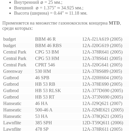
Внутренний ⌀ = 25 мм.;
Внешний ⌀ = 1.375″ ≈ 34.925 мм.;
Высота (ширина) = 0.44″ ≈ 11.18 мм.
Применяется на множестве газонокосилок концерна
MTD
,
среди которых:
budget
BBM 46 R
12A-J21A619 (2005)
budget
BBM 46 RBS
12A-J20G619 (2005)
Central Park
CPG 53 BM
12A-378R641 (2005)
Central Park
CPG 53 HM
12A-378S641 (2005)
Central Park
CPRT 546
12A-J20G641 (2005)
Greenway
530 HM
12A-378S689 (2005)
Gutbrod
46 SPB
12A-J20H604 (2005)
Gutbrod
HB 53 RB
12A-378E690 (2005)
Gutbrod
HB 53 RLSK
12A-377D690 (2005)
Gutbrod
HB 53 RT
12A-373N690 (2005)
Hanseatic
46 HA
12A-J29Q621 (2007)
Hanseatic
500-46 A
12A-J2ME621 (2005)
Hanseatic
53 HA
12A-378Q621 (2005)
Lawnflite
385 SPH
12D-T59Q611 (2006)
Lawnflite
478 SP
12A-378R611 (2005)