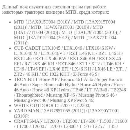
Данный нож служит для срезания травы при работе
некоторых тракторов концерна
MTD
, среди которых:
MTD [13AX915T004 (2010)] / MTD [13AX915T004
(2011)] / MTD [13WX791T031 (2010)] / MTD
[13AL771T004 (2010)] / MTD [13AL795T004 (2010)] /
MTD [13AT915T004 (2012)] / MTD [13AX771T004
(2011)];
CUB CADET LTX1045 / LTX1046 / LTX1046 KW /
LTX1046 M / LTX1046VT / RZT-L46 KH / RZT-L46 H /
RZT-L46 / RZT-LX 46 KW / RZT-S46 KH / RZT-SX 46
EFI / RZT-SX 46 KH / RZT-S46 / XT1 / XT2 / LT46 KH /
LT46 / LT46 EFI / LX46 EFI / LX46 KH / LX46 LE / ZT1 /
ZT2 / 46 KH / CC 1022 KHT / Z-Force 46 S;
TROY-BILT Horse XP / Bronco 46T Auto / Super Bronco
46 Auto / Super Bronco 46 Hydro / Horse 46 Hydro / Horse
46 Auto / Horse 46 XP Hydro / TB46 / LT FAB46 / TB2246
/ Thouroghbred / Mustang XP 46 / Mustang Pivot S 46 /
Mustang Pivot 46 / Mustang XP Pivot S 46;
WHITE OUTDOOR LT2200 / LT-2200;
YARD MAN [13AO785T055 (2011)] / [13AX90YT001
(2010)];
CRAFTSMAN LT2000 / LT2500 / LT4600 / T1500 / T1600
/ T1700 / T2600 / T2700 / T2800 / T150 / T225 / T135 /