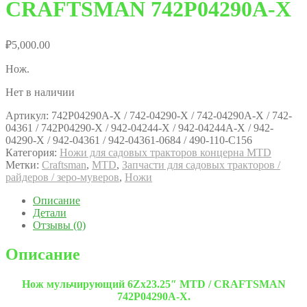
CRAFTSMAN 742P04290A-X
₽
5,000.00
Нож.
Нет в наличии
Артикул:
742P04290A-X / 742-04290-X / 742-04290A-X / 742-
04361 / 742P04290-X / 942-04244-X / 942-04244A-X / 942-
04290-X / 942-04361 / 942-04361-0684 / 490-110-C156
Категория:
Ножи для садовых тракторов концерна MTD
Метки:
Craftsman
,
MTD
,
Запчасти для садовых тракторов /
райдеров / зеро-муверов
,
Ножи
Описание
Детали
Отзывы (0)
Описание
Нож мульчирующий 6Zх23.25″ MTD / CRAFTSMAN
742P04290A-X.