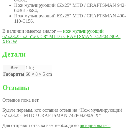
Нож мульчирующий 6Zх25″ MTD / CRAFTSMAN 942-
04361-0684;
Нож мульчирующий 6Zх25″ MTD / CRAFTSMAN 490-
110-C156.
В наличии имеется аналог —
нож мульчирующий
6Zх23.25″х2.5″х0.158″ MTD / CRAFTSMAN 742P04290A-
XRGW
.
Детали
Вес
1 kg
Габариты
60 × 8 × 5 cm
Отзывы
Отзывов пока нет.
Будьте первым, кто оставил отзыв на “Нож мульчирующий
6Zх23.25″ MTD / CRAFTSMAN 742P04290A-X”
Для отправки отзыва вам необходимо
авторизоваться
.