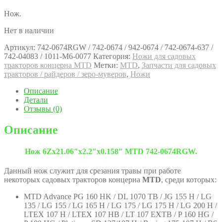
Нож.
Нет в наличии
Артикул:
742-0674RGW / 742-0674 / 942-0674 / 742-0674-637 /
742-04083 / 1011-M6-0077
Категория:
Ножи для садовых
тракторов концерна MTD
Метки:
MTD
,
Запчасти для садовых
тракторов / райдеров / зеро-муверов
,
Ножи
Описание
Детали
Отзывы (0)
Описание
Нож 6Zх21.06″x2.2″x0.158″ MTD 742-0674RGW.
Данный нож служит для срезания травы при работе
некоторых садовых тракторов концерна
MTD
, среди которых:
MTD Advance PG 160 HK / DL 1070 TB / JG 155 H / LG
135 / LG 155 / LG 165 H / LG 175 / LG 175 H / LG 200 H /
LTEX 107 H / LTEX 107 HB / LT 107 EXTB / P 160 HG /