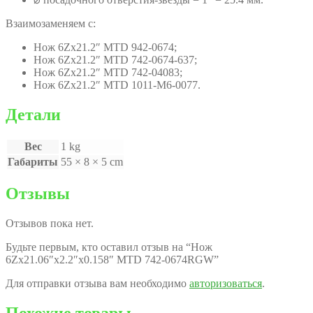
Взаимозаменяем с:
Нож 6Zх21.2″ MTD 942-0674;
Нож 6Zх21.2″ MTD 742-0674-637;
Нож 6Zх21.2″ MTD 742-04083;
Нож 6Zх21.2″ MTD 1011-M6-0077.
Детали
Вес
1 kg
Габариты
55 × 8 × 5 cm
Отзывы
Отзывов пока нет.
Будьте первым, кто оставил отзыв на “Нож
6Zх21.06″x2.2″x0.158″ MTD 742-0674RGW”
Для отправки отзыва вам необходимо
авторизоваться
.
Похожие товары