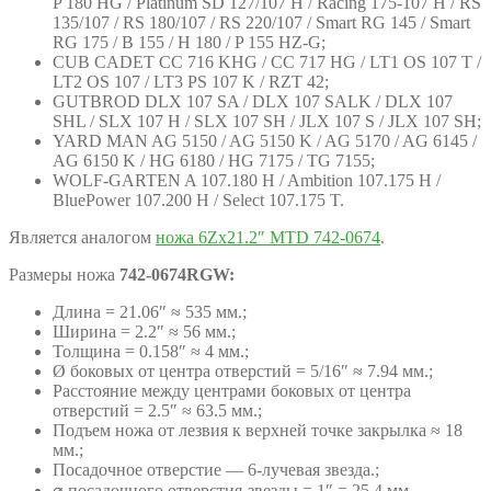
P 180 HG / Platinum SD 127/107 H / Racing 175-107 H / RS
135/107 / RS 180/107 / RS 220/107 / Smart RG 145 / Smart
RG 175 / B 155 / H 180 / P 155 HZ-G;
CUB CADET CC 716 KHG / CC 717 HG / LT1 OS 107 T /
LT2 OS 107 / LT3 PS 107 K / RZT 42;
GUTBROD DLX 107 SA / DLX 107 SALK / DLX 107
SHL / SLX 107 H / SLX 107 SH / JLX 107 S / JLX 107 SH;
YARD MAN AG 5150 / AG 5150 K / AG 5170 / AG 6145 /
AG 6150 K / HG 6180 / HG 7175 / TG 7155;
WOLF-GARTEN A 107.180 H / Ambition 107.175 H /
BluePower 107.200 H / Select 107.175 T.
Является аналогом
ножа 6Zх21.2″ MTD 742-0674
.
Размеры ножа
742-0674RGW:
Длина = 21.06″ ≈ 535 мм.;
Ширина = 2.2″ ≈ 56 мм.;
Толщина = 0.158″ ≈ 4 мм.;
Ø боковых от центра отверстий = 5/16″ ≈ 7.94 мм.;
Расстояние между центрами боковых от центра
отверстий = 2.5″ ≈ 63.5 мм.;
Подъем ножа от лезвия к верхней точке закрылка ≈ 18
мм.;
Посадочное отверстие — 6-лучевая звезда.;
⌀ посадочного отверстия-звезды = 1″ = 25.4 мм.