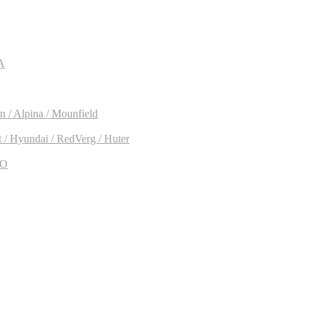
A
 / Alpina / Mounfield
/ Hyundai / RedVerg / Huter
CO