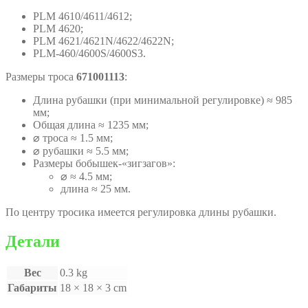
PLM 4610/4611/4612;
PLM 4620;
PLM 4621/4621N/4622/4622N;
PLM-460/4600S/4600S3.
Размеры троса
671001113
:
Длина рубашки (при минимальной регулировке) ≈ 985
мм;
Общая длина ≈ 1235 мм;
⌀ троса ≈ 1.5 мм;
⌀ рубашки ≈ 5.5 мм;
Размеры бобышек-«зигзагов»:
⌀ ≈ 4.5 мм;
длина ≈ 25 мм.
По центру тросика имеется регулировка длины рубашки.
Детали
Вес
0.3 kg
Габариты
18 × 18 × 3 cm