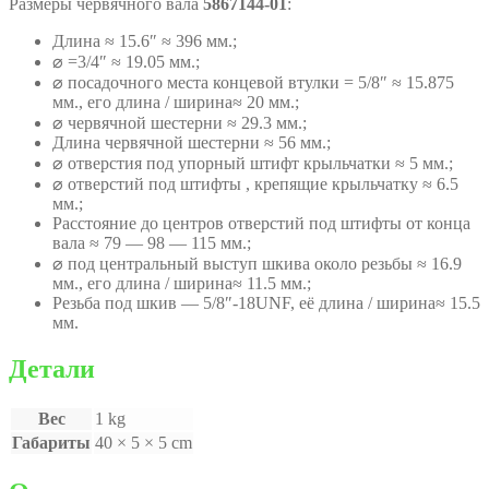
Размеры червячного вала
5867144-01
:
Длина ≈ 15.6″ ≈ 396 мм.;
⌀ =3/4″ ≈ 19.05 мм.;
⌀ посадочного места концевой втулки = 5/8″ ≈ 15.875
мм., его длина / ширина≈ 20 мм.;
⌀ червячной шестерни ≈ 29.3 мм.;
Длина червячной шестерни ≈ 56 мм.;
⌀ отверстия под упорный штифт крыльчатки ≈ 5 мм.;
⌀ отверстий под штифты , крепящие крыльчатку ≈ 6.5
мм.;
Расстояние до центров отверстий под штифты от конца
вала ≈ 79 — 98 — 115 мм.;
⌀ под центральный выступ шкива около резьбы ≈ 16.9
мм., его длина / ширина≈ 11.5 мм.;
Резьба под шкив — 5/8″-18UNF, её длина / ширина≈ 15.5
мм.
Детали
Вес
1 kg
Габариты
40 × 5 × 5 cm