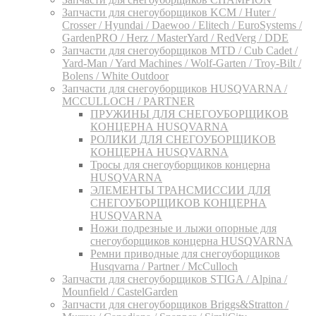
Запчасти для снегоуборщиков KCM / Huter /
Crosser / Hyundai / Daewoo / Elitech / EuroSystems /
GardenPRO / Herz / MasterYard / RedVerg / DDE
Запчасти для снегоуборщиков MTD / Cub Cadet /
Yard-Man / Yard Machines / Wolf-Garten / Troy-Bilt /
Bolens / White Outdoor
Запчасти для снегоуборщиков HUSQVARNA /
MCCULLOCH / PARTNER
ПРУЖИНЫ ДЛЯ СНЕГОУБОРЩИКОВ
КОНЦЕРНА HUSQVARNA
РОЛИКИ ДЛЯ СНЕГОУБОРЩИКОВ
КОНЦЕРНА HUSQVARNA
Тросы для снегоуборщиков концерна
HUSQVARNA
ЭЛЕМЕНТЫ ТРАНСМИССИИ ДЛЯ
СНЕГОУБОРЩИКОВ КОНЦЕРНА
HUSQVARNA
Ножи подрезные и лыжи опорные для
снегоуборщиков концерна HUSQVARNA
Ремни приводные для снегоуборщиков
Husqvarna / Partner / McCulloch
Запчасти для снегоуборщиков STIGA / Alpina /
Mounfield / CastelGarden
Запчасти для снегоуборщиков Briggs&Stratton /