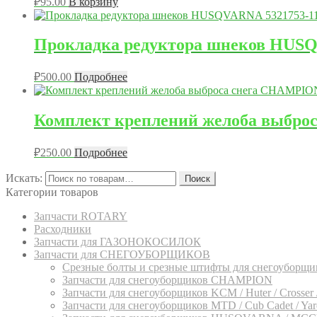
₽
95.00
В корзину
Прокладка редуктора шнеков HUSQV
₽
500.00
Подробнее
Комплект креплений желоба выбро
₽
250.00
Подробнее
Искать:
Поиск
Категории товаров
Запчасти ROTARY
Расходники
Запчасти для ГАЗОНОКОСИЛОК
Запчасти для СНЕГОУБОРЩИКОВ
Срезные болты и срезные штифты для снегоуборщи
Запчасти для снегоуборщиков CHAMPION
Запчасти для снегоуборщиков KCM / Huter / Crosser /
Запчасти для снегоуборщиков MTD / Cub Cadet / Yard-M