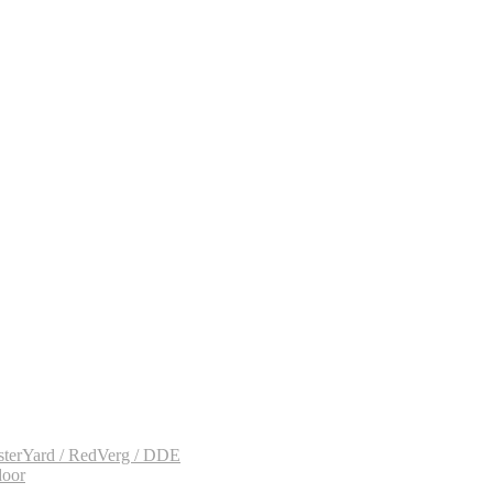
sterYard / RedVerg / DDE
door