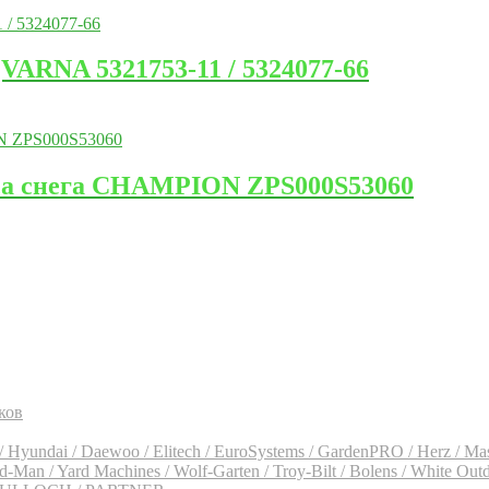
ARNA 5321753-11 / 5324077-66
са снега CHAMPION ZPS000S53060
ков
 Hyundai / Daewoo / Elitech / EuroSystems / GardenPRO / Herz / Ma
an / Yard Machines / Wolf-Garten / Troy-Bilt / Bolens / White Out