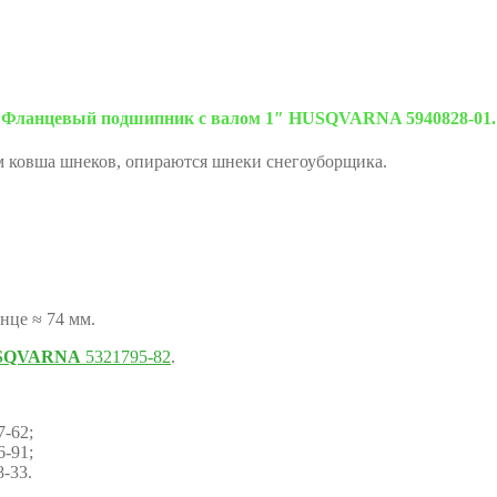
Фланцевый подшипник с валом 1″ HUSQVARNA 5940828-01.
 ковша шнеков, опираются шнеки снегоуборщика.
нце ≈ 74 мм.
SQVARNA
5321795-82
.
-62;
-91;
-33.