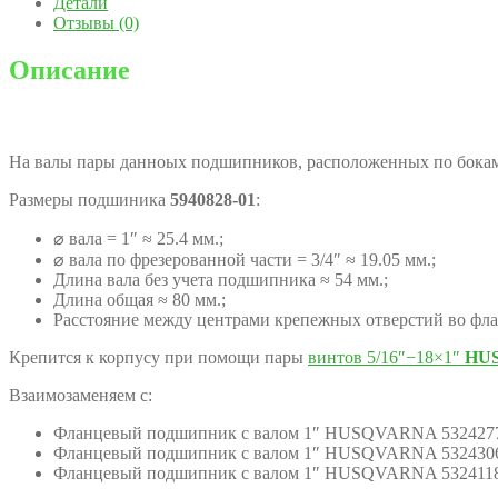
Детали
Отзывы (0)
Описание
На валы пары данноых подшипников, расположенных по бокам
Размеры подшиника
5940828-01
:
⌀ вала = 1″ ≈ 25.4 мм.;
⌀ вала по фрезерованной части = 3/4″ ≈ 19.05 мм.;
Длина вала без учета подшипника ≈ 54 мм.;
Длина общая ≈ 80 мм.;
Расстояние между центрами крепежных отверстий во фла
Крепится к корпусу при помощи пары
винтов 5/16″−18×1″
HU
Взаимозаменяем с:
Фланцевый подшипник с валом 1″ HUSQVARNA 5324277
Фланцевый подшипник с валом 1″ HUSQVARNA 5324306
Фланцевый подшипник с валом 1″ HUSQVARNA 5324118