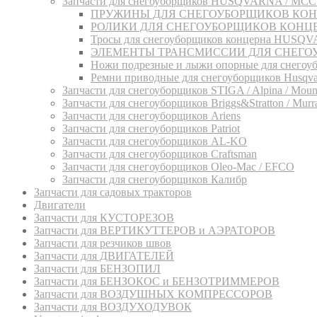
Запчасти для снегоуборщиков HUSQVARNA / M
ПРУЖИНЫ ДЛЯ СНЕГОУБОРЩИКОВ КО
РОЛИКИ ДЛЯ СНЕГОУБОРЩИКОВ КОНЦ
Тросы для снегоуборщиков концерна HUSQ
ЭЛЕМЕНТЫ ТРАНСМИССИИ ДЛЯ СНЕГО
Ножи подрезные и лыжи опорные для снег
Ремни приводные для снегоуборщиков Husqvarn
Запчасти для снегоуборщиков STIGA / Alpina / Mounfi
Запчасти для снегоуборщиков Briggs&Stratton / Murray
Запчасти для снегоуборщиков Ariens
Запчасти для снегоуборщиков Patriot
Запчасти для снегоуборщиков AL-KO
Запчасти для снегоуборщиков Craftsman
Запчасти для снегоуборщиков Oleo-Mac / EFCO
Запчасти для снегоуборщиков Калибр
Запчасти для садовых тракторов
Двигатели
Запчасти для КУСТОРЕЗОВ
Запчасти для ВЕРТИКУТТЕРОВ и АЭРАТОРОВ
Запчасти для резчиков швов
Запчасти для ДВИГАТЕЛЕЙ
Запчасти для БЕНЗОПИЛ
Запчасти для БЕНЗОКОС и БЕНЗОТРИММЕРОВ
Запчасти для ВОЗДУШНЫХ КОМПРЕССОРОВ
Запчасти для ВОЗДУХОДУВОК