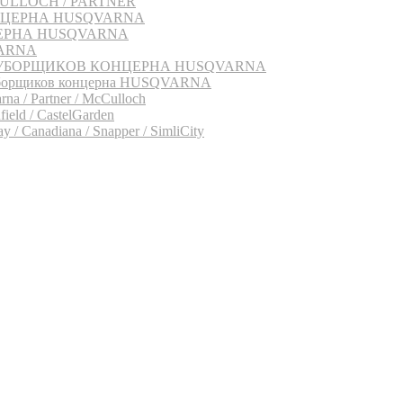
CCULLOCH / PARTNER
НЦЕРНА HUSQVARNA
ЕРНА HUSQVARNA
VARNA
УБОРЩИКОВ КОНЦЕРНА HUSQVARNA
оуборщиков концерна HUSQVARNA
a / Partner / McCulloch
eld / CastelGarden
 / Canadiana / Snapper / SimliCity