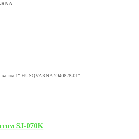
ARNA
.
 с валом 1″ HUSQVARNA 5940828-01”
нтом SJ-070K