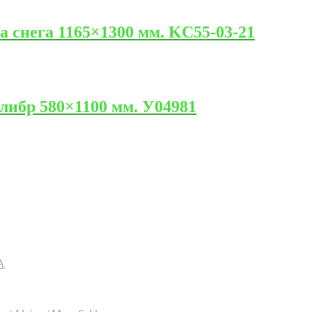
а снега 1165×1300 мм. KC55-03-21
либр 580×1100 мм. У04981
A