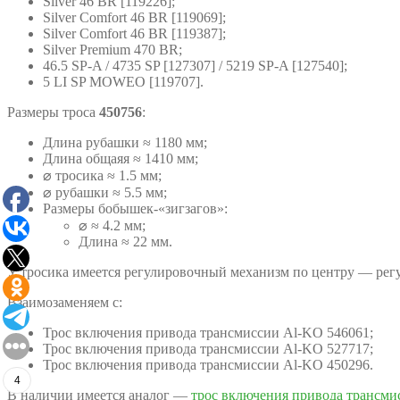
Silver 46 BR [119226];
Silver Comfort 46 BR [119069];
Silver Comfort 46 BR [119387];
Silver Premium 470 BR;
46.5 SP-A / 4735 SP [127307] / 5219 SP-A [127540];
5 LI SP MOWEO [119707].
Размеры троса
450756
:
Длина рубашки ≈ 1180 мм;
Длина общаяя ≈ 1410 мм;
⌀ тросика ≈ 1.5 мм;
⌀ рубашки ≈ 5.5 мм;
Размеры бобышек-«зигзагов»:
⌀ ≈ 4.2 мм;
Длина ≈ 22 мм.
У тросика имеется регулировочный механизм по центру — регу
Взаимозаменяем с:
Трос включения привода трансмиссии Al-KO 546061;
Трос включения привода трансмиссии Al-KO 527717;
Трос включения привода трансмиссии Al-KO 450296.
4
В наличии имеется аналог —
трос включения привода трансм