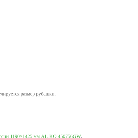
лируется размер рубашки.
иссии 1190×1425 мм AL-KO 450756GW
.