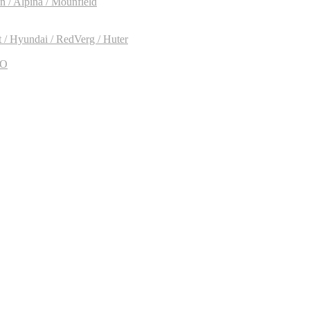
 / Alpina / Mounfield
/ Hyundai / RedVerg / Huter
CO