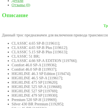
Детали
Отзывы (0)
Описание
Тр
Данный трос предназначен для включения привода трансмисси
CLASSIC 4.65 SP-B [119611];
CLASSIC 4.65 SP-B Plus [119612];
CLASSIC 5.15 SP-B Plus [119613];
CLASSIC 51 BR;
CLASSIC 4.66 SP-A EDITION [119766];
Comfort 46.0 SP-A [119936];
Comfort 46.0 SP-B [119937];
HIGHLINE 46.3 SP Edition [119474];
HIGHLINE 46.5 SP-A [119617];
HIGHLINE 475 SP [119620];
HIGHLINE 525 SP-A [119668];
HIGHLINE 527 SP [119769];
HIGHLINE 479 SP [119930];
Premium 520 SP-H [119969];
Silver 430 BR Premium [119285];