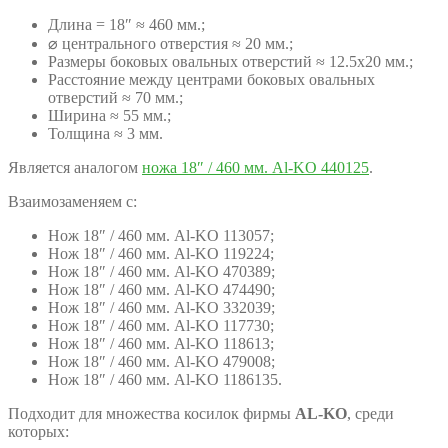
Длина = 18″ ≈ 460 мм.;
⌀ центрального отверстия ≈ 20 мм.;
Размеры боковых овальных отверстий ≈ 12.5х20 мм.;
Расстояние между центрами боковых овальных
отверстий ≈ 70 мм.;
Ширина ≈ 55 мм.;
Толщина ≈ 3 мм.
Является аналогом
ножа 18″ / 460 мм. Al-KO 440125
.
Взаимозаменяем с:
Нож 18″ / 460 мм. Al-KO 113057;
Нож 18″ / 460 мм. Al-KO 119224;
Нож 18″ / 460 мм. Al-KO 470389;
Нож 18″ / 460 мм. Al-KO 474490;
Нож 18″ / 460 мм. Al-KO 332039;
Нож 18″ / 460 мм. Al-KO 117730;
Нож 18″ / 460 мм. Al-KO 118613;
Нож 18″ / 460 мм. Al-KO 479008;
Нож 18″ / 460 мм. Al-KO 1186135.
Подходит для множества косилок фирмы
AL-KO
, среди
которых: