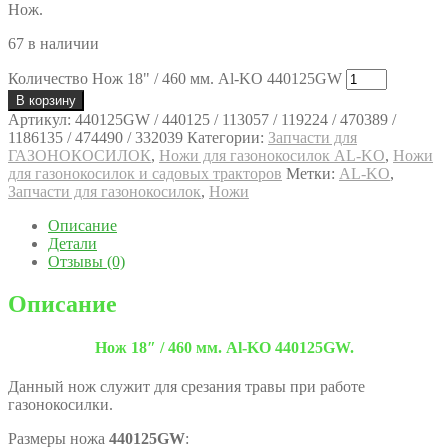
Нож.
67 в наличии
Количество Нож 18" / 460 мм. Al-KO 440125GW
В корзину
Артикул:
440125GW / 440125 / 113057 / 119224 / 470389 /
1186135 / 474490 / 332039
Категории:
Запчасти для
ГАЗОНОКОСИЛОК
,
Ножи для газонокосилок AL-KO
,
Ножи
для газонокосилок и садовых тракторов
Метки:
AL-KO
,
Запчасти для газонокосилок
,
Ножи
Описание
Детали
Отзывы (0)
Описание
Нож 18″ / 460 мм. Al-KO 440125GW.
Данный нож служит для срезания травы при работе
газонокосилки.
Размеры ножа
440125GW
: