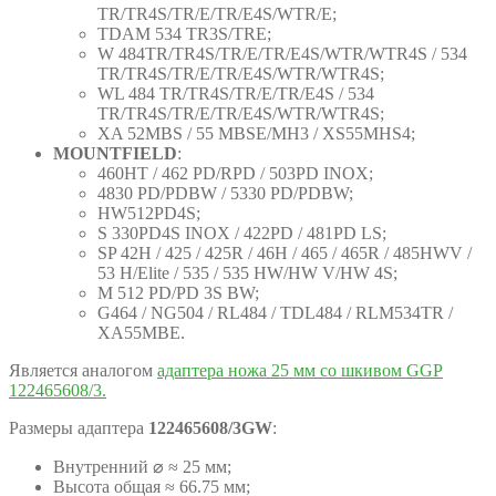
TR/TR4S/TR/E/TR/E4S/WTR/E;
TDAM 534 TR3S/TRE;
W 484TR/TR4S/TR/E/TR/E4S/WTR/WTR4S / 534
TR/TR4S/TR/E/TR/E4S/WTR/WTR4S;
WL 484 TR/TR4S/TR/E/TR/E4S / 534
TR/TR4S/TR/E/TR/E4S/WTR/WTR4S;
XA 52MBS / 55 MBSE/MH3 / XS55MHS4;
MOUNTFIELD
:
460HT / 462 PD/RPD / 503PD INOX;
4830 PD/PDBW / 5330 PD/PDBW;
HW512PD4S;
S 330PD4S INOX / 422PD / 481PD LS;
SP 42H / 425 / 425R / 46H / 465 / 465R / 485HWV /
53 H/Elite / 535 / 535 HW/HW V/HW 4S;
M 512 PD/PD 3S BW;
G464 / NG504 / RL484 / TDL484 / RLM534TR /
XA55MBE.
Является аналогом
адаптера ножа 25 мм со шкивом GGP
122465608/3.
Размеры адаптера
122465608/3GW
:
Внутренний ⌀ ≈ 25 мм;
Высота общая ≈ 66.75 мм;