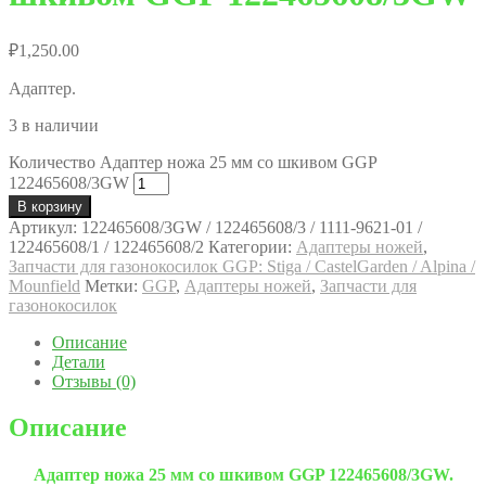
₽
1,250.00
Адаптер.
3 в наличии
Количество Адаптер ножа 25 мм со шкивом GGP
122465608/3GW
В корзину
Артикул:
122465608/3GW / 122465608/3 / 1111-9621-01 /
122465608/1 / 122465608/2
Категории:
Адаптеры ножей
,
Запчасти для газонокосилок GGP: Stiga / CastelGarden / Alpina /
Mounfield
Метки:
GGP
,
Адаптеры ножей
,
Запчасти для
газонокосилок
Описание
Детали
Отзывы (0)
Описание
Адаптер ножа 25 мм со шкивом GGP 122465608/3GW.