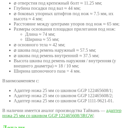
⌀ отверстия под крепежный болт ≈ 11.25 мм;
Глубина посадки под вал ≈ 44 мм;
⌀ боковых упорных штифтов под нож ≈ 7.5 мм, их
высота ≈ 4 мм;
Расстояние между центрами упоров под нож ≈ 65 мм;
Размеры основания площадки прилегания под нож:
Длина ≈ 74 мм;
Ширина ≈ 55 мм;
⌀ основного тела ≈ 42 мм;
⌀ шкива под ремень наружный ≈ 57.5 мм;
⌀ шкива под ремень внутренний ≈ 37.5 мм;
Высота шкива под ремень наружняя / внутренняя (у
внешнего диаметра) ≈ 18 / 10 мм;
Ширина шпоночного паза = 4 мм.
Взаимозаменяем с:
Адаптер ножа 25 мм со шкивом GGP 122465608/1;
Адаптер ножа 25 мм со шкивом GGP 122465608/2;
Адаптер ножа 25 мм со шкивом GGP 1111-9621-01.
В наличии имеется аналог производства Тайвань —
адаптер
ножа 25 мм со шкивом GGP 122465608/3RGW
;
Детали