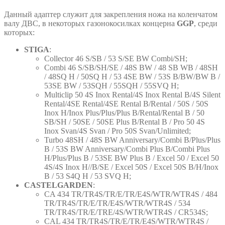
Данный адаптер служит для закрепления ножа на коленчатом
валу ДВС, в некоторых газонокосилках концерна
GGP
, среди
которых:
STIGA
:
Collector 46 S/SB / 53 S/SE BW Combi/SH;
Combi 46 S/SB/SH/SE / 48S BW / 48 SB WB / 48SH
/ 48SQ H / 50SQ H / 53 4SE BW / 53S B/BW/BW B /
53SE BW / 53SQH / 55SQH / 55SVQ H;
Multiclip 50 4S Inox Rental/4S Inox Rental B/4S Silent
Rental/4SE Rental/4SE Rental B/Rental / 50S / 50S
Inox H/Inox Plus/Plus/Plus B/Rental/Rental B / 50
SB/SH / 50SE / 50SE Plus B/Rental B / Pro 50 4S
Inox Svan/4S Svan / Pro 50S Svan/Unlimited;
Turbo 48SH / 48S BW Anniversary/Combi B/Plus/Plus
B / 53S BW Anniversary/Combi Plus B/Combi Plus
H/Plus/Plus B / 53SE BW Plus B / Excel 50 / Excel 50
4S/4S Inox H//B/SE / Excel 50S / Excel 50S B/H/Inox
B / 53 S4Q H / 53 SVQ H;
CASTELGARDEN
:
CA 434 TR/TR4S/TR/E/TR/E4S/WTR/WTR4S / 484
TR/TR4S/TR/E/TR/E4S/WTR/WTR4S / 534
TR/TR4S/TR/E/TRE/4S/WTR/WTR4S / CR534S;
CAL 434 TR/TR4S/TR/E/TR/E4S/WTR/WTR4S /