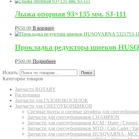
Лыжа опорная 93×135 мм. SJ-111
₽
650.00
В корзину
Прокладка редуктора шнеков HUSQV
₽
500.00
Подробнее
Искать:
Поиск
Категории товаров
Запчасти ROTARY
Расходники
Запчасти для ГАЗОНОКОСИЛОК
Запчасти для СНЕГОУБОРЩИКОВ
Срезные болты и срезные штифты для снегоуборщи
Запчасти для снегоуборщиков CHAMPION
Запчасти для снегоуборщиков KCM / Huter / Crosser /
Запчасти для снегоуборщиков MTD / Cub Cadet / Yard-M
Запчасти для снегоуборщиков HUSQVARNA / M