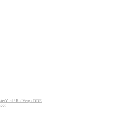
sterYard / RedVerg / DDE
door