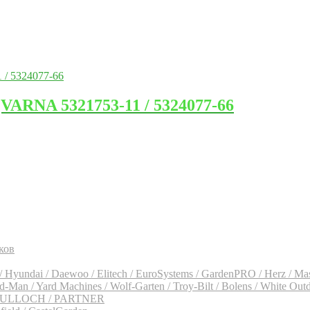
ARNA 5321753-11 / 5324077-66
ков
 Hyundai / Daewoo / Elitech / EuroSystems / GardenPRO / Herz / Ma
an / Yard Machines / Wolf-Garten / Troy-Bilt / Bolens / White Out
CCULLOCH / PARTNER