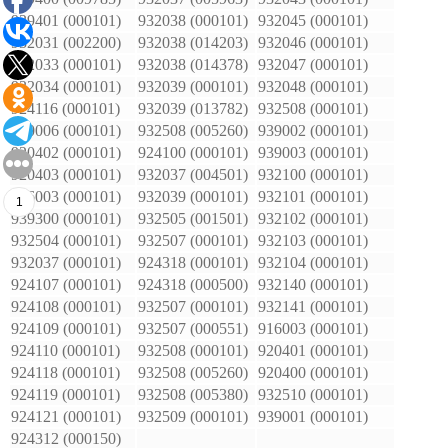
939401 (000101)
932038 (000101)
932045 (000101)
932031 (002200)
932038 (014203)
932046 (000101)
932033 (000101)
932038 (014378)
932047 (000101)
932034 (000101)
932039 (000101)
932048 (000101)
924116 (000101)
932039 (013782)
932508 (000101)
920006 (000101)
932508 (005260)
939002 (000101)
920402 (000101)
924100 (000101)
939003 (000101)
920403 (000101)
932037 (004501)
932100 (000101)
916003 (000101)
932039 (000101)
932101 (000101)
1
939300 (000101)
932505 (001501)
932102 (000101)
932504 (000101)
932507 (000101)
932103 (000101)
932037 (000101)
924318 (000101)
932104 (000101)
924107 (000101)
924318 (000500)
932140 (000101)
924108 (000101)
932507 (000101)
932141 (000101)
924109 (000101)
932507 (000551)
916003 (000101)
924110 (000101)
932508 (000101)
920401 (000101)
924118 (000101)
932508 (005260)
920400 (000101)
924119 (000101)
932508 (005380)
932510 (000101)
924121 (000101)
932509 (000101)
939001 (000101)
924312 (000150)