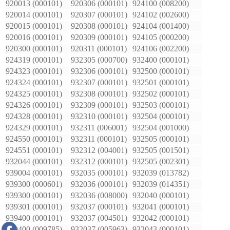
920013 (000101)
920306 (000101)
924100 (008200)
920014 (000101)
920307 (000101)
924102 (002600)
920015 (000101)
920308 (000101)
924104 (001400)
920016 (000101)
920309 (000101)
924105 (000200)
920300 (000101)
920311 (000101)
924106 (002200)
924319 (000101)
932305 (000700)
932400 (000101)
924323 (000101)
932306 (000101)
932500 (000101)
924324 (000101)
932307 (000101)
932501 (000101)
924325 (000101)
932308 (000101)
932502 (000101)
924326 (000101)
932309 (000101)
932503 (000101)
924328 (000101)
932310 (000101)
932504 (000101)
924329 (000101)
932311 (006001)
932504 (001000)
924550 (000101)
932311 (000101)
932505 (000101)
924551 (000101)
932312 (004001)
932505 (001501)
932044 (000101)
932312 (000101)
932505 (002301)
939004 (000101)
932035 (000101)
932039 (013782)
939300 (000601)
932036 (000101)
932039 (014351)
939300 (000101)
932036 (008000)
932040 (000101)
939301 (000101)
932037 (000101)
932041 (000101)
939400 (000101)
932037 (004501)
932042 (000101)
939400 (009785)
932037 (005963)
932043 (000101)