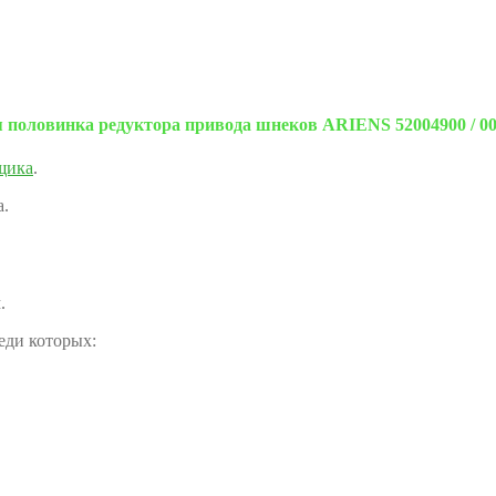
 половинка редуктора привода шнеков ARIENS 52004900 / 00
щика
.
а.
.
реди которых: