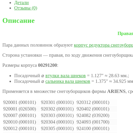
Детали
Отзывы (0)
Описание
Правая
Пара данных половинок образуют
корпус редуктора снегоубор
Сторона установки — правая, по ходу движения снегоуборщик
Размеры корпуса
00291200
:
Посадочный ⌀
втулки вала шнеков
= 1.127″ ≈ 28.63 мм.;
Посадочный ⌀
сальника вала шнеков
= 1.375″ ≈ 34.925 мм
Применяется в множестве снегоуборщиков фирмы
ARIENS
, с
920001 (000101)
920301 (000101)
920312 (000101)
920001 (026500)
920302 (000101)
920402 (000101)
920007 (000101)
920303 (000101)
924082 (039200)
920010 (000101)
920304 (000101)
924093 (001700)
920012 (000101)
920305 (000101)
924100 (000101)