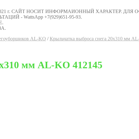
021 г. САЙТ НОСИТ ИНФОРМАИОННЫЙ ХАРАКТЕР. ДЛЯ
Й - WattsApp +7(929)651-95-93.
Е.
А.
негоуборщиков AL-KO
/
Крыльчатка выброса снега 20х310 мм A
0х310 мм AL-KO 412145