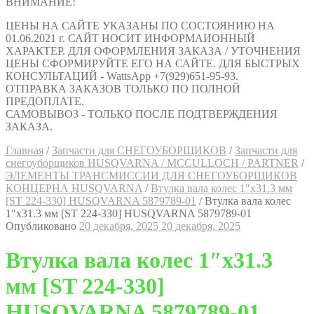
ВНИМАНИЕ!
ЦЕНЫ НА САЙТЕ УКАЗАНЫ ПО СОСТОЯНИЮ НА
01.06.2021 г. САЙТ НОСИТ ИНФОРМАИОННЫЙ
ХАРАКТЕР. ДЛЯ ОФОРМЛЕНИЯ ЗАКАЗА / УТОЧНЕНИЯ
ЦЕНЫ СФОРМИРУЙТЕ ЕГО НА САЙТЕ. ДЛЯ БЫСТРЫХ
КОНСУЛЬТАЦИЙ - WattsApp +7(929)651-95-93.
ОТПРАВКА ЗАКАЗОВ ТОЛЬКО ПО ПОЛНОЙ
ПРЕДОПЛАТЕ.
САМОВЫВОЗ - ТОЛЬКО ПОСЛЕ ПОДТВЕРЖДЕНИЯ
ЗАКАЗА.
Главная
/
Запчасти для СНЕГОУБОРЩИКОВ
/
Запчасти для
снегоуборщиков HUSQVARNA / MCCULLOCH / PARTNER
/
ЭЛЕМЕНТЫ ТРАНСМИССИИ ДЛЯ СНЕГОУБОРЩИКОВ
КОНЦЕРНА HUSQVARNA
/
Втулка вала колес 1″х31.3 мм
[ST 224-330] HUSQVARNA 5879789-01
/
Втулка вала колес
1″х31.3 мм [ST 224-330] HUSQVARNA 5879789-01
Опубликовано
20 декабря, 2025
20 декабря, 2025
Втулка вала колес 1″х31.3
мм [ST 224-330]
HUSQVARNA 5879789-01