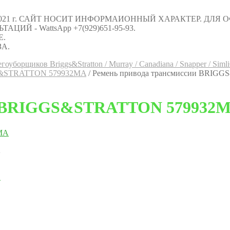
021 г. САЙТ НОСИТ ИНФОРМАИОННЫЙ ХАРАКТЕР. ДЛЯ
Й - WattsApp +7(929)651-95-93.
Е.
А.
гоуборщиков Briggs&Stratton / Murray / Canadiana / Snapper / Simli
GS&STRATTON 579932MA
/
Ремень привода трансмиссии BRI
ии BRIGGS&STRATTON 579932
A
A