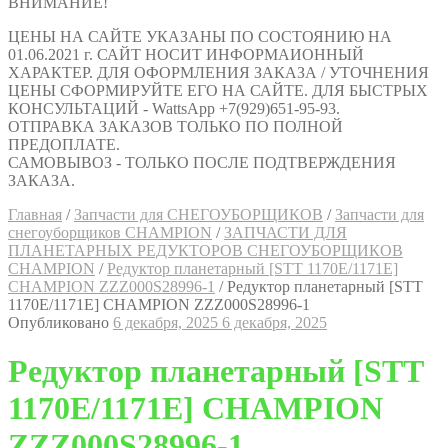
ВНИМАНИЕ!
ЦЕНЫ НА САЙТЕ УКАЗАНЫ ПО СОСТОЯНИЮ НА
01.06.2021 г. САЙТ НОСИТ ИНФОРМАИОННЫЙ
ХАРАКТЕР. ДЛЯ ОФОРМЛЕНИЯ ЗАКАЗА / УТОЧНЕНИЯ
ЦЕНЫ СФОРМИРУЙТЕ ЕГО НА САЙТЕ. ДЛЯ БЫСТРЫХ
КОНСУЛЬТАЦИЙ - WattsApp +7(929)651-95-93.
ОТПРАВКА ЗАКАЗОВ ТОЛЬКО ПО ПОЛНОЙ
ПРЕДОПЛАТЕ.
САМОВЫВОЗ - ТОЛЬКО ПОСЛЕ ПОДТВЕРЖДЕНИЯ
ЗАКАЗА.
Главная
/
Запчасти для СНЕГОУБОРЩИКОВ
/
Запчасти для
снегоуборщиков CHAMPION
/
ЗАПЧАСТИ ДЛЯ
ПЛАНЕТАРНЫХ РЕДУКТОРОВ СНЕГОУБОРЩИКОВ
CHAMPION
/
Редуктор планетарный [STT 1170E/1171E]
CHAMPION ZZZ000S28996-1
/
Редуктор планетарный [STT
1170E/1171E] CHAMPION ZZZ000S28996-1
Опубликовано
6 декабря, 2025
6 декабря, 2025
Редуктор планетарный [STT
1170E/1171E] CHAMPION
ZZZ000S28996-1