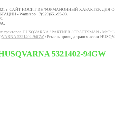
021 г. САЙТ НОСИТ ИНФОРМАИОННЫЙ ХАРАКТЕР. ДЛЯ
Й - WattsApp +7(929)651-95-93.
Е.
А.
овых тракторов HUSQVARNA / PARTNER / CRAFTSMAN / McCull
USQVARNA 5321402-94GW
/
Ремень привода трансмиссии HUSQ
и HUSQVARNA 5321402-94GW