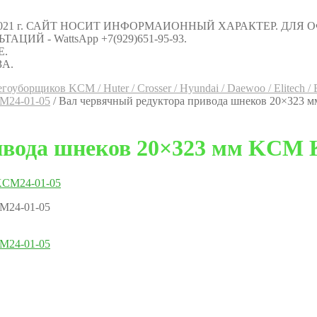
021 г. САЙТ НОСИТ ИНФОРМАИОННЫЙ ХАРАКТЕР. ДЛЯ
Й - WattsApp +7(929)651-95-93.
Е.
А.
гоуборщиков KCM / Huter / Crosser / Hyundai / Daewoo / Elitech /
M24-01-05
/
Вал червячный редуктора привода шнеков 20×323
ивода шнеков 20×323 мм KCM
M24-01-05
M24-01-05