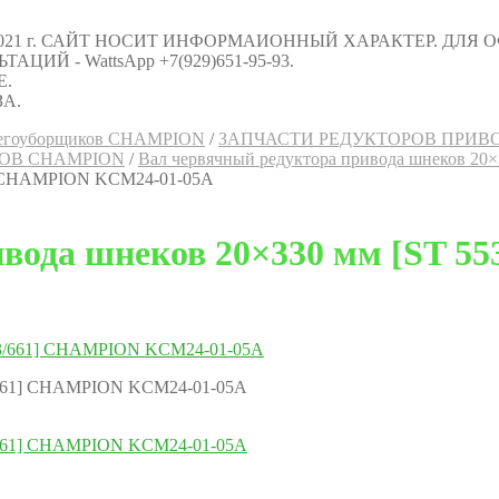
021 г. САЙТ НОСИТ ИНФОРМАИОННЫЙ ХАРАКТЕР. ДЛЯ
Й - WattsApp +7(929)651-95-93.
Е.
А.
снегоуборщиков CHAMPION
/
ЗАПЧАСТИ РЕДУКТОРОВ ПРИВ
ОВ CHAMPION
/
Вал червячный редуктора привода шнеков 2
1] CHAMPION KCM24-01-05A
ивода шнеков 20×330 мм [ST 
3/661] CHAMPION KCM24-01-05A
3/661] CHAMPION KCM24-01-05A