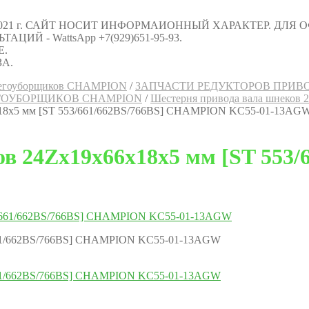
021 г. САЙТ НОСИТ ИНФОРМАИОННЫЙ ХАРАКТЕР. ДЛЯ
Й - WattsApp +7(929)651-95-93.
Е.
А.
снегоуборщиков CHAMPION
/
ЗАПЧАСТИ РЕДУКТОРОВ ПРИВ
ГОУБОРЩИКОВ CHAMPION
/
Шестерня привода вала шнеков
х18х5 мм [ST 553/661/662BS/766BS] CHAMPION KC55-01-13AG
ов 24Zх19х66х18х5 мм [ST 553
/661/662BS/766BS] CHAMPION KC55-01-13AGW
/661/662BS/766BS] CHAMPION KC55-01-13AGW