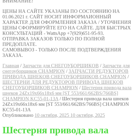
ВНИМАНИЕ!
ЦЕНЫ НА САЙТЕ УКАЗАНЫ ПО СОСТОЯНИЮ НА
01.06.2021 г. САЙТ НОСИТ ИНФОРМАИОННЫЙ
ХАРАКТЕР. ДЛЯ ОФОРМЛЕНИЯ ЗАКАЗА / УТОЧНЕНИЯ
ЦЕНЫ СФОРМИРУЙТЕ ЕГО НА САЙТЕ. ДЛЯ БЫСТРЫХ
КОНСУЛЬТАЦИЙ - WattsApp +7(929)651-95-93.
ОТПРАВКА ЗАКАЗОВ ТОЛЬКО ПО ПОЛНОЙ
ПРЕДОПЛАТЕ.
САМОВЫВОЗ - ТОЛЬКО ПОСЛЕ ПОДТВЕРЖДЕНИЯ
ЗАКАЗА.
Главная
/
Запчасти для СНЕГОУБОРЩИКОВ
/
Запчасти для
снегоуборщиков CHAMPION
/
ЗАПЧАСТИ РЕДУКТОРОВ
ПРИВОДА ШНЕКОВ СНЕГОУБОРЩИКОВ CHAMPION
/
ШЕСТЕРНИ ДЛЯ РЕДУКТОРОВ ПРИВОДА ШНЕКОВ
СНЕГОУБОРЩИКОВ CHAMPION
/
Шестерня привода вала
шнеков 24Zх19х66х18х6 мм [ST 553/661/662BS/766BS]
CHAMPION KC55-01-13A
/
Шестерня привода вала шнеков
24Zх19х66х18х6 мм [ST 553/661/662BS/766BS] CHAMPION
KC55-01-13A
Опубликовано
10 октября, 2025
10 октября, 2025
Шестерня привода вала