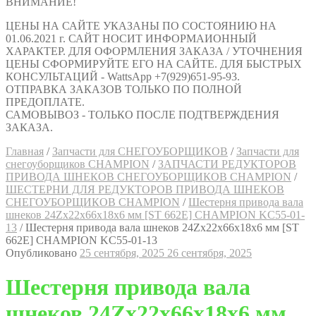
ВНИМАНИЕ!
ЦЕНЫ НА САЙТЕ УКАЗАНЫ ПО СОСТОЯНИЮ НА
01.06.2021 г. САЙТ НОСИТ ИНФОРМАИОННЫЙ
ХАРАКТЕР. ДЛЯ ОФОРМЛЕНИЯ ЗАКАЗА / УТОЧНЕНИЯ
ЦЕНЫ СФОРМИРУЙТЕ ЕГО НА САЙТЕ. ДЛЯ БЫСТРЫХ
КОНСУЛЬТАЦИЙ - WattsApp +7(929)651-95-93.
ОТПРАВКА ЗАКАЗОВ ТОЛЬКО ПО ПОЛНОЙ
ПРЕДОПЛАТЕ.
САМОВЫВОЗ - ТОЛЬКО ПОСЛЕ ПОДТВЕРЖДЕНИЯ
ЗАКАЗА.
Главная
/
Запчасти для СНЕГОУБОРЩИКОВ
/
Запчасти для
снегоуборщиков CHAMPION
/
ЗАПЧАСТИ РЕДУКТОРОВ
ПРИВОДА ШНЕКОВ СНЕГОУБОРЩИКОВ CHAMPION
/
ШЕСТЕРНИ ДЛЯ РЕДУКТОРОВ ПРИВОДА ШНЕКОВ
СНЕГОУБОРЩИКОВ CHAMPION
/
Шестерня привода вала
шнеков 24Zх22х66х18х6 мм [ST 662E] CHAMPION KC55-01-
13
/
Шестерня привода вала шнеков 24Zх22х66х18х6 мм [ST
662E] CHAMPION KC55-01-13
Опубликовано
25 сентября, 2025
26 сентября, 2025
Шестерня привода вала
шнеков 24Zх22х66х18х6 мм