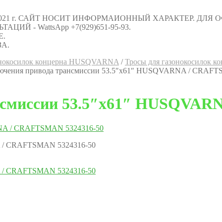
021 г. САЙТ НОСИТ ИНФОРМАИОННЫЙ ХАРАКТЕР. ДЛЯ
Й - WattsApp +7(929)651-95-93.
Е.
А.
зонокосилок концерна HUSQVARNA
/
Тросы для газонокосилок
лючения привода трансмиссии 53.5″х61″ HUSQVARNA / CRAFT
ансмиссии 53.5″х61″ HUSQVAR
A / CRAFTSMAN 5324316-50
A / CRAFTSMAN 5324316-50