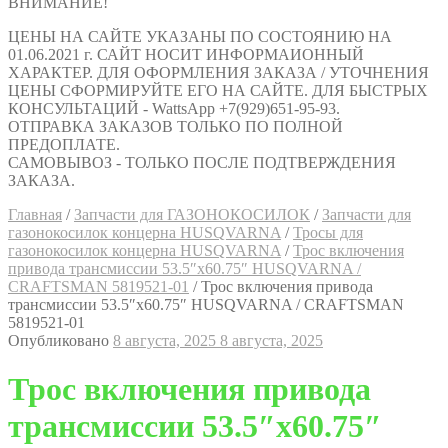
ВНИМАНИЕ!
ЦЕНЫ НА САЙТЕ УКАЗАНЫ ПО СОСТОЯНИЮ НА
01.06.2021 г. САЙТ НОСИТ ИНФОРМАИОННЫЙ
ХАРАКТЕР. ДЛЯ ОФОРМЛЕНИЯ ЗАКАЗА / УТОЧНЕНИЯ
ЦЕНЫ СФОРМИРУЙТЕ ЕГО НА САЙТЕ. ДЛЯ БЫСТРЫХ
КОНСУЛЬТАЦИЙ - WattsApp +7(929)651-95-93.
ОТПРАВКА ЗАКАЗОВ ТОЛЬКО ПО ПОЛНОЙ
ПРЕДОПЛАТЕ.
САМОВЫВОЗ - ТОЛЬКО ПОСЛЕ ПОДТВЕРЖДЕНИЯ
ЗАКАЗА.
Главная
/
Запчасти для ГАЗОНОКОСИЛОК
/
Запчасти для
газонокосилок концерна HUSQVARNA
/
Тросы для
газонокосилок концерна HUSQVARNA
/
Трос включения
привода трансмиссии 53.5″х60.75″ HUSQVARNA /
CRAFTSMAN 5819521-01
/
Трос включения привода
трансмиссии 53.5″х60.75″ HUSQVARNA / CRAFTSMAN
5819521-01
Опубликовано
8 августа, 2025
8 августа, 2025
Трос включения привода
трансмиссии 53.5″х60.75″