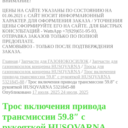
ВНИМАНИЕ!
ЦЕНЫ НА САЙТЕ УКАЗАНЫ ПО СОСТОЯНИЮ НА
01.06.2021 г. САЙТ НОСИТ ИНФОРМАИОННЫЙ
ХАРАКТЕР. ДЛЯ ОФОРМЛЕНИЯ ЗАКАЗА / УТОЧНЕНИЯ
ЦЕНЫ СФОРМИРУЙТЕ ЕГО НА САЙТЕ. ДЛЯ БЫСТРЫХ
КОНСУЛЬТАЦИЙ - WattsApp +7(929)651-95-93.
ОТПРАВКА ЗАКАЗОВ ТОЛЬКО ПО ПОЛНОЙ
ПРЕДОПЛАТЕ.
САМОВЫВОЗ - ТОЛЬКО ПОСЛЕ ПОДТВЕРЖДЕНИЯ
ЗАКАЗА.
Главная
/
Запчасти для ГАЗОНОКОСИЛОК
/
Запчасти для
газонокосилок концерна HUSQVARNA
/
Тросы для
газонокосилок концерна HUSQVARNA
/
Трос включения
привода трансмиссии 59.8″ с рукояткой HUSQVARNA
5321845-88
/
Трос включения привода трансмиссии 59.8″ с
рукояткой HUSQVARNA 5321845-88
Опубликовано
17 июля, 2025
24 июля, 2025
Трос включения привода
трансмиссии 59.8″ с
рукояткой HUSQVARNA