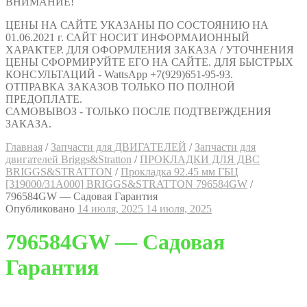
ВНИМАНИЕ!
ЦЕНЫ НА САЙТЕ УКАЗАНЫ ПО СОСТОЯНИЮ НА
01.06.2021 г. САЙТ НОСИТ ИНФОРМАИОННЫЙ
ХАРАКТЕР. ДЛЯ ОФОРМЛЕНИЯ ЗАКАЗА / УТОЧНЕНИЯ
ЦЕНЫ СФОРМИРУЙТЕ ЕГО НА САЙТЕ. ДЛЯ БЫСТРЫХ
КОНСУЛЬТАЦИЙ - WattsApp +7(929)651-95-93.
ОТПРАВКА ЗАКАЗОВ ТОЛЬКО ПО ПОЛНОЙ
ПРЕДОПЛАТЕ.
САМОВЫВОЗ - ТОЛЬКО ПОСЛЕ ПОДТВЕРЖДЕНИЯ
ЗАКАЗА.
Главная
/
Запчасти для ДВИГАТЕЛЕЙ
/
Запчасти для
двигателей Briggs&Stratton
/
ПРОКЛАДКИ ДЛЯ ДВС
BRIGGS&STRATTON
/
Прокладка 92.45 мм ГБЦ
[319000/31A000] BRIGGS&STRATTON 796584GW
/
796584GW — Садовая Гарантия
Опубликовано
14 июля, 2025
14 июля, 2025
796584GW — Садовая
Гарантия