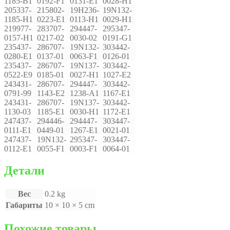
1185-B1
0192-F1
0131-E1
0028-H1
205337-
215802-
19H236-
19N132-
1185-H1
0223-E1
0113-H1
0029-H1
219977-
283707-
294447-
295347-
0157-H1
0217-02
0030-02
0191-G1
235437-
286707-
19N132-
303442-
0280-E1
0137-01
0063-F1
0126-01
235437-
286707-
19N137-
303442-
0522-E9
0185-01
0027-H1
1027-E2
243431-
286707-
294447-
303442-
0791-99
1143-E2
1238-A1
1167-E1
243431-
286707-
19N137-
303442-
1130-03
1185-E1
0030-H1
1172-E1
247437-
294446-
294447-
303447-
0111-E1
0449-01
1267-E1
0021-01
247437-
19N132-
295347-
303447-
0112-E1
0055-F1
0003-F1
0064-01
Детали
Вес
0.2 kg
Габариты
10 × 10 × 5 cm
Похожие товары