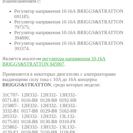
Взаимозаменяем с:
Регулятор напряжения 10-16А BRIGGS&STRATTON
691185;
Регулятор напряжения 10-16А BRIGGS&STRATTON
797375;
Регулятор напряжения 10-16А BRIGGS&STRATTON
394890;
Регулятор напряжения 10-16А BRIGGS&STRATTON
393374.
Является аналогом
регулятора напряжения 10-16А
BRIGGS&STRATTON 845907
.
Применяется в некоторых двигателях с альтернаторами
выдающими силу тока c 10A до 16А концерна
BRIGGS&STRATTON
, среди которых модели:
31C707-
12H332-
12H332-
13H332-
0571-B1
0116-B8
0128-B8
0192-H8
215807-
12H332-
12H332-
13H332-
3332-B1
0117-B8
0129-B8
5162-H8
205332-
12H332-
12H332-
13L132-
0175-H1
0118-B8
0130-B8
0310-F8
215802-
12H332-
13H132-
13L132-
4120-F1
0119-B8
5110-H8
1118-F8