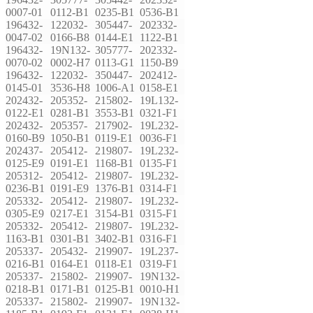
0007-01
0112-B1
0235-B1
0536-B1
196432-
122032-
305447-
202332-
0047-02
0166-B8
0144-E1
1122-B1
196432-
19N132-
305777-
202332-
0070-02
0002-H7
0113-G1
1150-B9
196432-
122032-
350447-
202412-
0145-01
3536-H8
1006-A1
0158-E1
202432-
205352-
215802-
19L132-
0122-E1
0281-B1
3553-B1
0321-F1
202432-
205357-
217902-
19L232-
0160-B9
1050-B1
0119-E1
0036-F1
202437-
205412-
219807-
19L232-
0125-E9
0191-E1
1168-B1
0135-F1
205312-
205412-
219807-
19L232-
0236-B1
0191-E9
1376-B1
0314-F1
205332-
205412-
219807-
19L232-
0305-E9
0217-E1
3154-B1
0315-F1
205332-
205412-
219807-
19L232-
1163-B1
0301-B1
3402-B1
0316-F1
205337-
205432-
219907-
19L237-
0216-B1
0164-E1
0118-E1
0319-F1
205337-
215802-
219907-
19N132-
0218-B1
0171-B1
0125-B1
0010-H1
205337-
215802-
219907-
19N132-