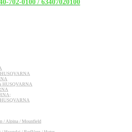
0-702-0100 / 63407020100
A
рна HUSQVARNA
RNA
ерна HUSQVARNA
ARNA
ARNA;
рна HUSQVARNA
 / Alpina / Mounfield
/ Hyundai / RedVerg / Huter