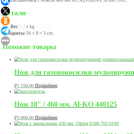
Взаимозаменяем с ножом 480 мм HUSQVARNA 5856075-01.
Детали
Вес
1 kg
Габариты
56 × 8 × 3 cm
Похожие товары
Нож для газонокосилки мульчирую
₽
1,550.00
Подробнее
Нож 18″ / 460 мм. Al-KO 440125
₽
3,000.00
Подробнее