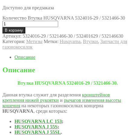
Доступно для предзаказа
Количество Втулка HUSQVARNA 5324016-29 / 5321466-30
В корзину
Артикул:
5324016-29 / 5321466-30 / 532401629 / 532146630
Категория:
Метизы
Метки:
Husqvarna
,
Втулки
,
Запчасти для
газонокосилок
Описание
Описание
Втулка HUSQVARNA 5324016-29 / 5321466-30.
Данная втулка служит для разделения
кронштейнов
крепления нижей рукоятки
и
рычагов изменения высоты
кошения
на некоторых газонокосилках концерна
HUSQVARNA
, среди которых:
HUSQVARNA LC 153
;
HUSQVARNA J 55S
;
HUSQVARNA J 55SL
.