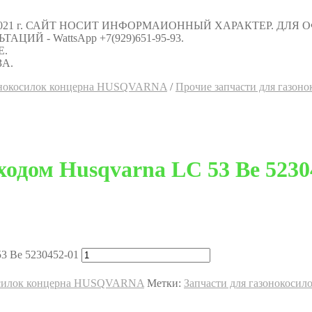
021 г. САЙТ НОСИТ ИНФОРМАИОННЫЙ ХАРАКТЕР. ДЛЯ
Й - WattsApp +7(929)651-95-93.
Е.
А.
зонокосилок концерна HUSQVARNA
/
Прочие запчасти для газо
одом Husqvarna LC 53 Be 5230
3 Be 5230452-01
косилок концерна HUSQVARNA
Метки:
Запчасти для газонокосил