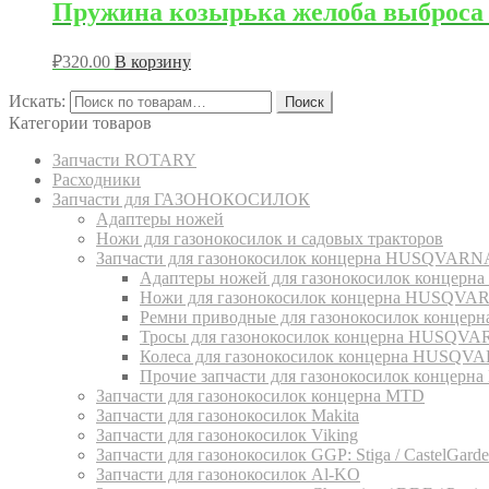
Пружина козырька желоба выброса с
₽
320.00
В корзину
Искать:
Поиск
Категории товаров
Запчасти ROTARY
Расходники
Запчасти для ГАЗОНОКОСИЛОК
Адаптеры ножей
Ножи для газонокосилок и садовых тракторов
Запчасти для газонокосилок концерна HUSQVARN
Адаптеры ножей для газонокосилок конце
Ножи для газонокосилок концерна HUSQVA
Ремни приводные для газонокосилок конц
Тросы для газонокосилок концерна HUSQV
Колеса для газонокосилок концерна HUSQV
Прочие запчасти для газонокосилок конце
Запчасти для газонокосилок концерна MTD
Запчасти для газонокосилок Makita
Запчасти для газонокосилок Viking
Запчасти для газонокосилок GGP: Stiga / CastelGarden
Запчасти для газонокосилок Al-KO