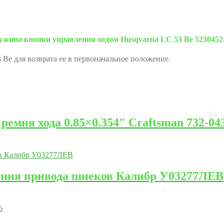
ужина кнопки управления ходом Husqvarna LC 53 Be 5230452-
 Be для возврата ее в первоначальное положение.
мня хода 0.85×0.354″ Craftsman 732-0430
ения привода шнеков Калибр У03277ЛЕВ