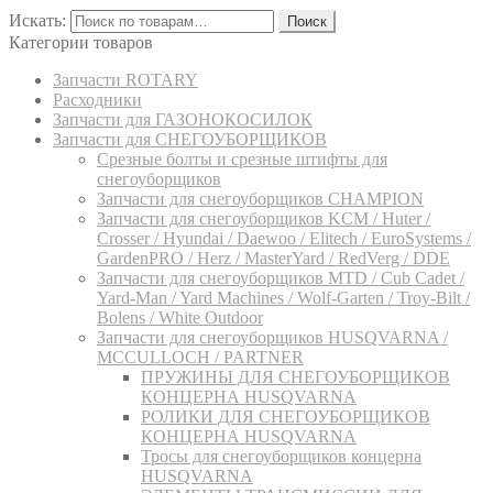
Искать:
Поиск
Категории товаров
Запчасти ROTARY
Расходники
Запчасти для ГАЗОНОКОСИЛОК
Запчасти для СНЕГОУБОРЩИКОВ
Срезные болты и срезные штифты для
снегоуборщиков
Запчасти для снегоуборщиков CHAMPION
Запчасти для снегоуборщиков KCM / Huter /
Crosser / Hyundai / Daewoo / Elitech / EuroSystems /
GardenPRO / Herz / MasterYard / RedVerg / DDE
Запчасти для снегоуборщиков MTD / Cub Cadet /
Yard-Man / Yard Machines / Wolf-Garten / Troy-Bilt /
Bolens / White Outdoor
Запчасти для снегоуборщиков HUSQVARNA /
MCCULLOCH / PARTNER
ПРУЖИНЫ ДЛЯ СНЕГОУБОРЩИКОВ
КОНЦЕРНА HUSQVARNA
РОЛИКИ ДЛЯ СНЕГОУБОРЩИКОВ
КОНЦЕРНА HUSQVARNA
Тросы для снегоуборщиков концерна
HUSQVARNA