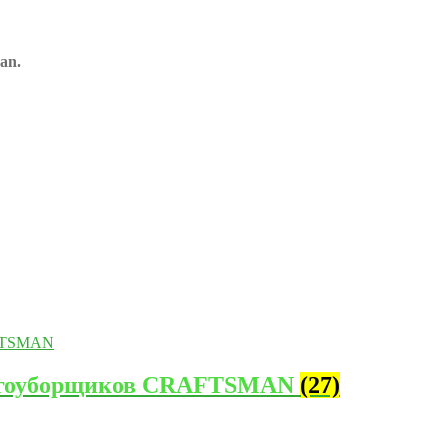
an.
снегоуборщиков CRAFTSMAN
(27)