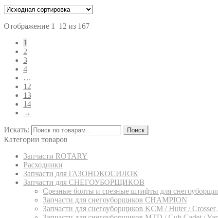
Отображение 1–12 из 167
1
2
3
4
…
12
13
14
→
Искать:
Поиск
Категории товаров
Запчасти ROTARY
Расходники
Запчасти для ГАЗОНОКОСИЛОК
Запчасти для СНЕГОУБОРЩИКОВ
Срезные болты и срезные штифты для снегоуборщи
Запчасти для снегоуборщиков CHAMPION
Запчасти для снегоуборщиков KCM / Huter / Crosser /
Запчасти для снегоуборщиков MTD / Cub Cadet / Yard-M