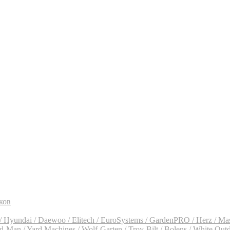
ков
 Hyundai / Daewoo / Elitech / EuroSystems / GardenPRO / Herz / Ma
an / Yard Machines / Wolf-Garten / Troy-Bilt / Bolens / White Out