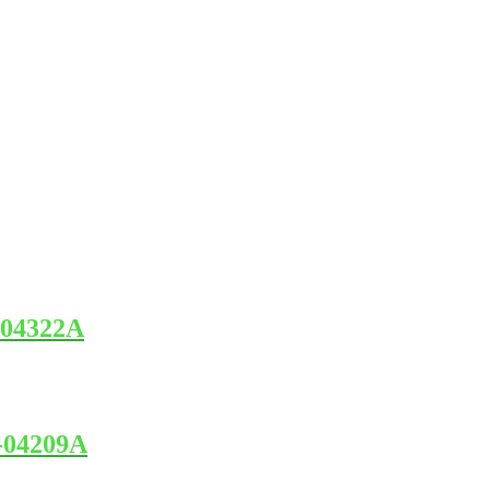
-04322A
-04209A