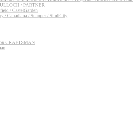
CCULLOCH / PARTNER
eld / CastelGarden
 / Canadiana / Snapper / SimliCity
щиков CRAFTSMAN
man