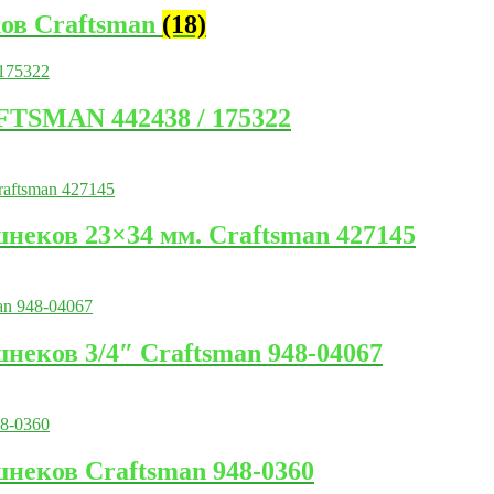
ов Craftsman
(18)
FTSMAN 442438 / 175322
неков 23×34 мм. Craftsman 427145
неков 3/4″ Craftsman 948-04067
неков Craftsman 948-0360