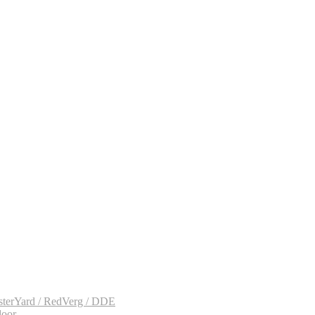
sterYard / RedVerg / DDE
door