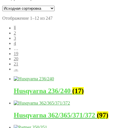
Отображение 1–12 из 247
1
2
3
4
…
19
20
21
→
Husqvarna 236/240
(17)
Husqvarna 362/365/371/372
(97)