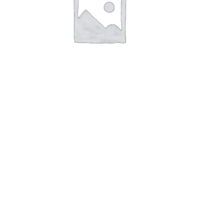
Ведущая звездочка цепи (со
звездой) с подшипником для
бензопилы Partner 350/351
₽
500.00
В корзину
Отображение 1–12 из 247
1
2