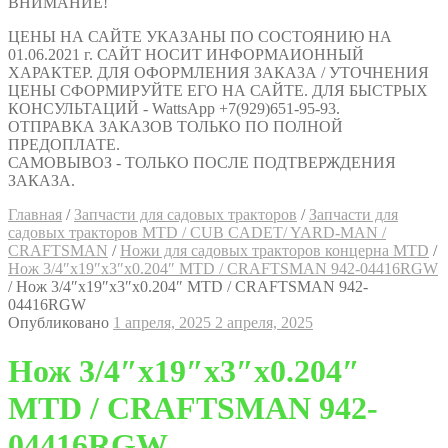
ВНИМАНИЕ!
ЦЕНЫ НА САЙТЕ УКАЗАНЫ ПО СОСТОЯНИЮ НА
01.06.2021 г. САЙТ НОСИТ ИНФОРМАИОННЫЙ
ХАРАКТЕР. ДЛЯ ОФОРМЛЕНИЯ ЗАКАЗА / УТОЧНЕНИЯ
ЦЕНЫ СФОРМИРУЙТЕ ЕГО НА САЙТЕ. ДЛЯ БЫСТРЫХ
КОНСУЛЬТАЦИЙ - WattsApp +7(929)651-95-93.
ОТПРАВКА ЗАКАЗОВ ТОЛЬКО ПО ПОЛНОЙ
ПРЕДОПЛАТЕ.
САМОВЫВОЗ - ТОЛЬКО ПОСЛЕ ПОДТВЕРЖДЕНИЯ
ЗАКАЗА.
Главная
/
Запчасти для садовых тракторов
/
Запчасти для
садовых тракторов MTD / CUB CADET/ YARD-MAN /
CRAFTSMAN
/
Ножи для садовых тракторов концерна MTD
/
Нож 3/4″х19″х3″х0.204″ MTD / CRAFTSMAN 942-04416RGW
/
Нож 3/4″х19″х3″х0.204″ MTD / CRAFTSMAN 942-
04416RGW
Опубликовано
1 апреля, 2025
2 апреля, 2025
Нож 3/4″х19″х3″х0.204″
MTD / CRAFTSMAN 942-
04416RGW